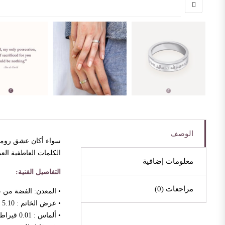
الوصف
سواء أكان عشق روميو 
الكلمات العاطفية الع
معلومات إضافية
التفاصيل الفنية:
مراجعات (0)
• المعدن: الفضة من عيار 925 • مطلي بالب
• عرض الخاتم : 5.10 مم
• ألماس : 0.01 قيراط