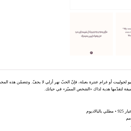
لجولييت أو غرام عنترة بعبلة، فإنّ الحبّ نهر أزلي لا يجفّ. وتتضمّن هذه المج
ميقة لتقدّمها هدية لذاك «الشخص المميّز» في حياتك.
الاديوم