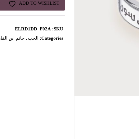
ADD TO WISHLIST
ELRD1DD_F02A
SKU:
Categories:
الحب
,
خاتم ابن الف