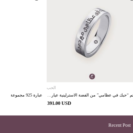
تحديد أحد الخيارات
الحب
الإسلامية
خاتم “حبك في عظامي” من الفضة الاسترلينية عيار 925 مطلي بالبلاديوم و مرصع بالألماس
عبارة 925 مجموعة الروحانيات خاتم الفلق فضي اللون
391.00 USD
391.00 USD
Recent Post