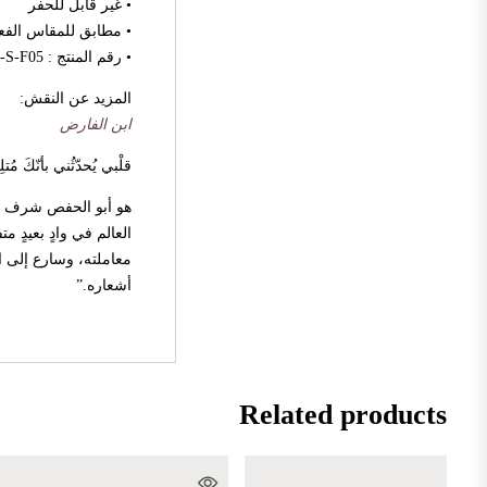
• غير قابل للحفر
• مطابق للمقاس الفع
• رقم المنتج : EECL-RD1D11-S-F05
المزيد عن النقش:
ابن الفارض
قلْبي يُحدّثُني بأنّكَ 
هو أبو الحفص شرف الد
العالم في وادٍ بعيدٍ 
معاملته، وسارع إلى ا
أشعاره.”
Related products