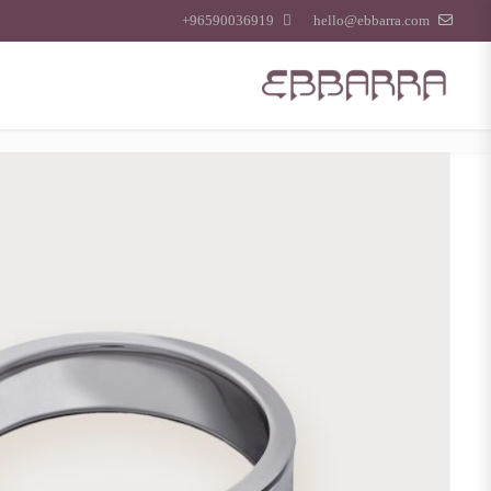
96590036919+
hello@ebbarra.com