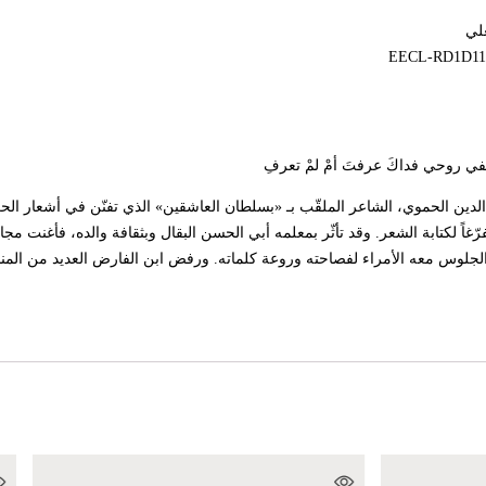
لي
مُتلِفي روحي فداكَ عرفتَ أمْ لمْ تعرفِ
ين الحموي، الشاعر الملقّب بـ «بسلطان العاشقين» الذي تفنّن في أشعار الحب
متفرّغاً لكتابة الشعر. وقد تأثّر بمعلمه أبي الحسن البقال وبثقافة والده، فأغنت 
لجلوس معه الأمراء لفصاحته وروعة كلماته. ورفض ابن الفارض العديد من المنا