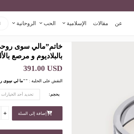
h for:
عن
مقالات
الإسلامية
الحب
الروحانية
بالبلاديوم و مرصع بال
391.00 USD
النقش على الحلبة :
""ما لي سِوى روح
بحجم
كمية خاتم
+
+
+
إضافة إلى السلة