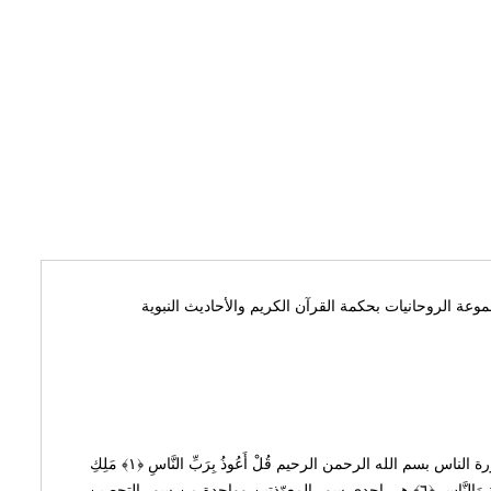
عة الروحانيات بحكمة القرآن الكريم والأحاديث النبوية
• غير قابل للحفر • مطابق للمقاس الفعلي • رقم المنتج: EECH-RD0N-W-A02 المزيد عن النقش سورة الناس بسم الله الرحمن الرحيم قُلْ أَعُوذُ بِرَبِّ النَّاسِ ﴿١﴾ مَلِكِ
النَّاسِ ﴿٢﴾ إِلَـهِ النَّاسِ﴿٣﴾ مِن شَرِّ الْوَسْوَاسِ الْخَنَّاسِ ﴿٤﴾ الَّذِي يُوَسْوِسُ فِي صُدُورِ النَّاسِ ﴿٥﴾ مِنَ الْجِنَّةِ وَالنَّاسِ ﴿٦﴾ هي إحدى سور المعوّذتين وواحدة من سور التحصين