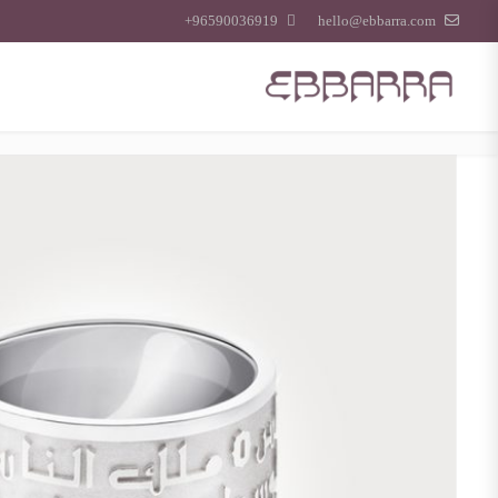
96590036919+
hello@ebbarra.com