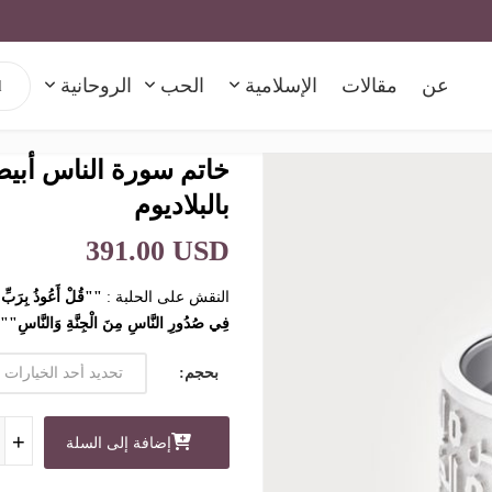
h for:
عن
مقالات
الإسلامية
الحب
الروحانية
بالبلاديوم
391.00 USD
النقش على الحلبة :
""قُلْ أَعُوذُ بِرَبِّ ا
فِي صُدُورِ النَّاسِ مِنَ الْجِنَّةِ وَالنَّاسِ""
بحجم
كمية خا
+
+
+
إضافة إلى السلة