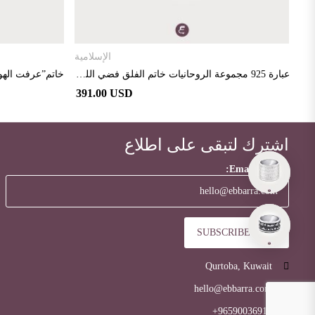
تحديد أحد الخيارات
حب
الإسلامية
خاتم”فأشهد عند الله ” من الفضة الاسترلينية عيار 925 مطلي بالذهب الأصفر و مرصع بالألماس
عبارة 925 مجموعة الروحانيات خاتم الفلق فضي اللون
391.00 USD
39
اشترك لتبقى على اطلاع
Email address:
Qurtoba, Kuwait
hello@ebbarra.com
96590036919+