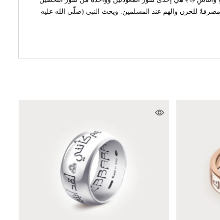
 ومصرفةً للحزن والهم عند المسلمين. ويحث النبي (صلّى الله عليه