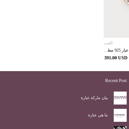
الحب
خاتم”إن هواك” من الفضة الاسترلينية عيار 925 مطلي بالذهب الوردي و مرصع بالألماس
391.00 USD
Recent Post
بيان ماركة عبارة
ما هي عبارة